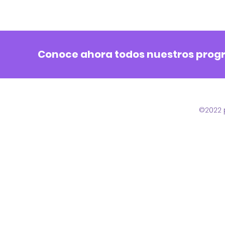
Conoce ahora todos nuestros pro
©2022 p